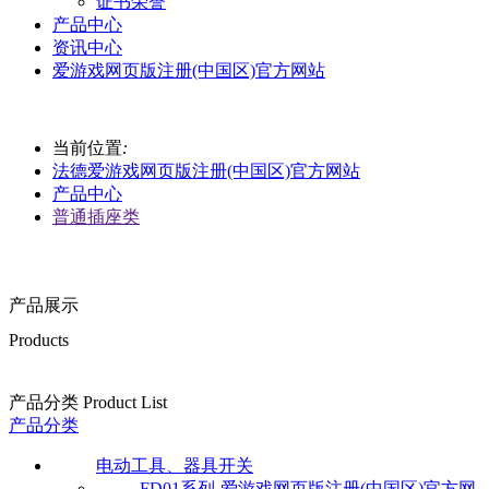
证书荣誉
产品中心
资讯中心
爱游戏网页版注册(中国区)官方网站
当前位置
:
法德爱游戏网页版注册(中国区)官方网站
产品中心
普通插座类
产品展示
Products
产品分类 Product List
产品分类
电动工具、器具开关
FD01系列-爱游戏网页版注册(中国区)官方网