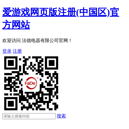
爱游戏网页版注册(中国区)官
方网站
欢迎访问 法德电器有限公司官网！
登录
注册
搜索