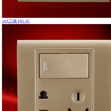
16A三插
F01-3C