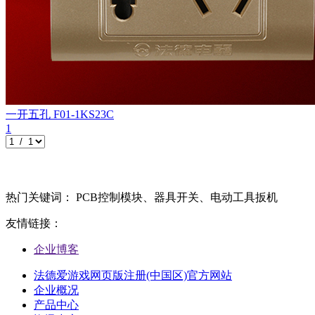
一开五孔
F01-1KS23C
1
热门关键词： PCB控制模块、器具开关、电动工具扳机
友情链接：
企业博客
法德爱游戏网页版注册(中国区)官方网站
企业概况
产品中心