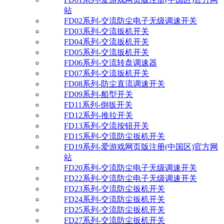
站
FD02系列-交流防尘电子无级调速开关
FD03系列-交流扳机开关
FD04系列-交流扳机开关
FD05系列-交流扳机开关
FD06系列-交流转盘调速器
FD07系列-交流扳机开关
FD08系列-防尘直流调速开关
FD09系列-船型开关
FD11系列-倒扳开关
FD12系列-推拉开关
FD13系列-交流按钮开关
FD15系列-交流防尘扳机开关
FD19系列-爱游戏网页版注册(中国区)官方网
站
FD20系列-交流防尘电子无级调速开关
FD22系列-交流防尘电子无级调速开关
FD23系列-交流防尘扳机开关
FD24系列-交流防尘扳机开关
FD25系列-交流防尘扳机开关
FD27系列-交流防尘扳机开关