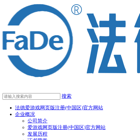
搜索
法德爱游戏网页版注册(中国区)官方网站
企业概况
公司简介
爱游戏网页版注册(中国区)官方网站
发展历程